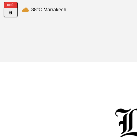
août
38°C Marrakech
6