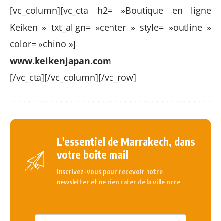
[vc_column][vc_cta h2= »Boutique en ligne
Keiken » txt_align= »center » style= »outline »
color= »chino »]
www.keikenjapan.com
[/vc_cta][/vc_column][/vc_row]
L'essentiel de Marrakech, dans
votre boîte mail
Inscrivez-vous pour recevoir notre
newsletter et ne rien rater de la ville ocre