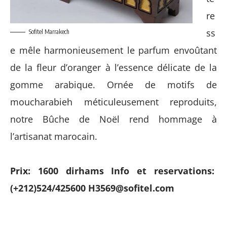
re
ss
Sofitel Marrakech
e mêle harmonieusement le parfum envoûtant
de la fleur d’oranger à l’essence délicate de la
gomme arabique. Ornée de motifs de
moucharabieh méticuleusement reproduits,
notre Bûche de Noël rend hommage à
l’artisanat marocain.
Prix: 1600 dirhams Info et reservations:
(+212)524/425600
H3569@sofitel.com