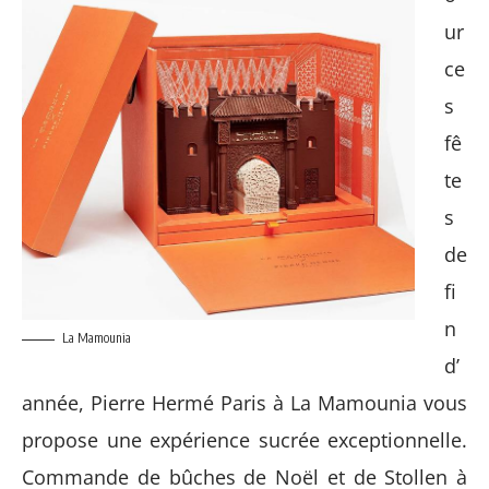
ur
ce
s
fê
te
s
de
fi
n
La Mamounia
d’
année, Pierre Hermé Paris à La Mamounia vous
propose une expérience sucrée exceptionnelle.
Commande de bûches de Noël et de Stollen à