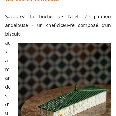
Savourez la bûche de Noël d’inspiration
andalouse – un chef-d’œuvre composé d’un
biscuit
au
x
a
m
an
de
s,
d’
u