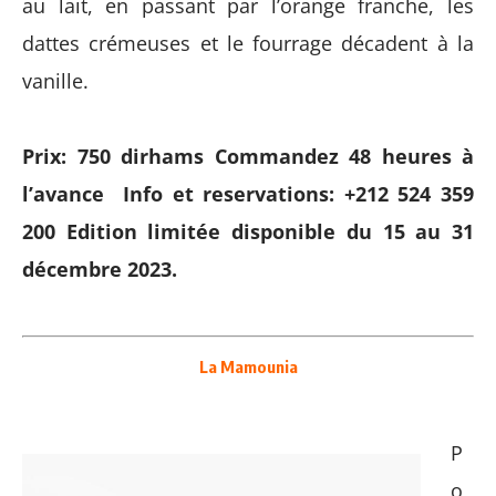
au lait, en passant par l’orange franche, les
dattes crémeuses et le fourrage décadent à la
vanille.
Prix: 750 dirhams
Commandez 48 heures à
l’avance
Info et reservations: +212 524 359
200
Edition limitée disponible du 15 au 31
décembre 2023.
La Mamounia
P
o