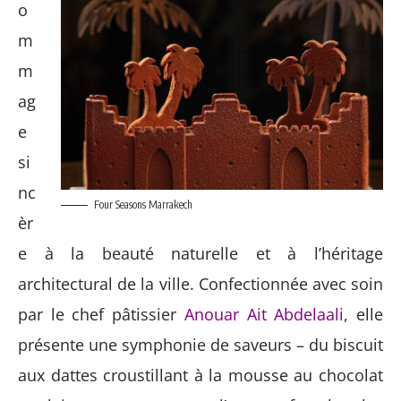
o
m
m
ag
e
si
nc
Four Seasons Marrakech
èr
e à la beauté naturelle et à l’héritage
architectural de la ville. Confectionnée avec soin
par le chef pâtissier
Anouar Ait Abdelaali
, elle
présente une symphonie de saveurs – du biscuit
aux dattes croustillant à la mousse au chocolat