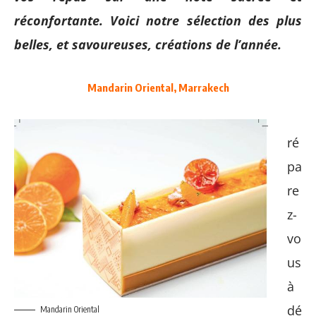
réconfortante. Voici notre sélection des plus
belles, et savoureuses, créations de l’année
.
Mandarin Oriental, Marrakech
ré
pa
re
z-
vo
us
à
dé
Mandarin Oriental