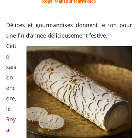
Royal Mansour Marrakech
Délices et gourmandises donnent le ton pour
une fin d’année délicieusement festive.
Cett
e
sais
on
enc
ore,
le
Roy
al