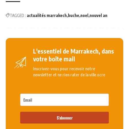
TAGGED :
actualités marrakech
buche
noel
nouvel an
L'essentiel de Marrakech, dans
votre boîte mail
Inscrivez-vous pour recevoir notre
newsletter et ne rien rater de la ville ocre
S'abonner