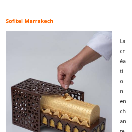
Sofitel Marrakech
La
cr
éa
ti
o
n
en
ch
an
te