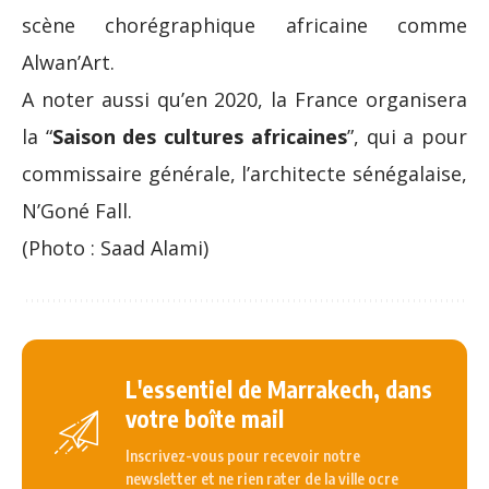
scène chorégraphique africaine comme
Alwan’Art.
A noter aussi qu’en 2020, la France organisera
la “
Saison des cultures africaines
”, qui a pour
commissaire générale, l’architecte sénégalaise,
N’Goné Fall.
(Photo : Saad Alami)
L'essentiel de Marrakech, dans
votre boîte mail
Inscrivez-vous pour recevoir notre
newsletter et ne rien rater de la ville ocre