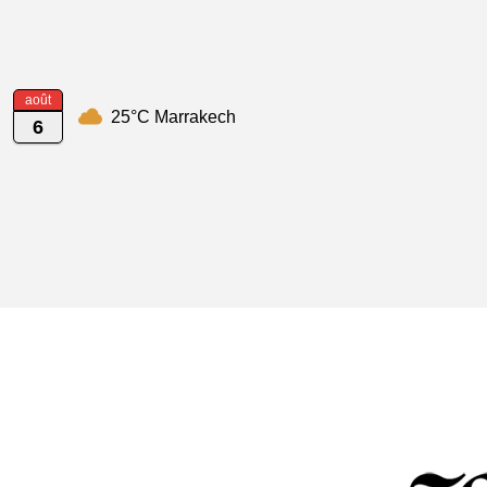
août
25°C Marrakech
6