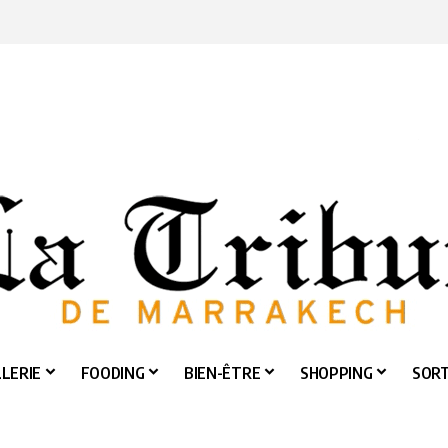
LERIE
FOODING
BIEN-ÊTRE
SHOPPING
SORT