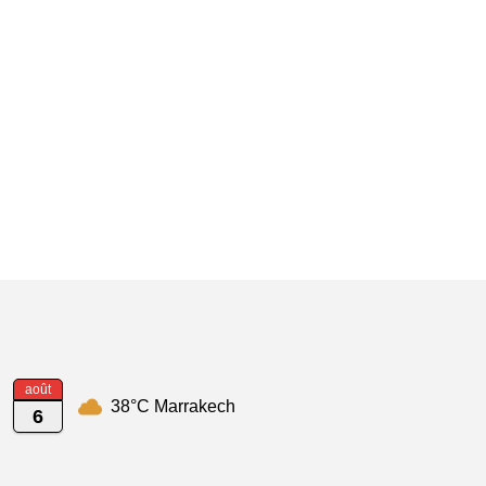
août
38°C Marrakech
6