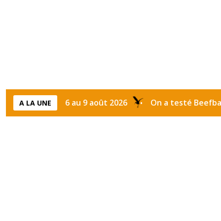
tion du 6 au 9 août 2026
On a testé Beefbar Marrake
A LA UNE
•
Étiquette :
store