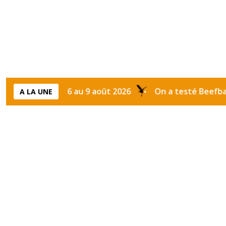
ection du 6 au 9 août 2026
On a testé Beefbar Marra
A LA UNE
•
Étiquette :
Sarab festiva