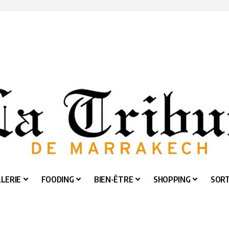
LERIE
FOODING
BIEN-ÊTRE
SHOPPING
SORT