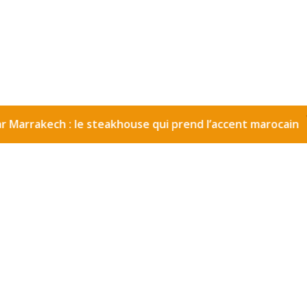
kech : le steakhouse qui prend l’accent marocain
Ea
•
l