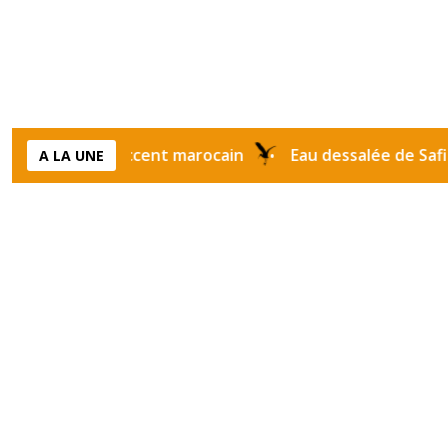
prend l’accent marocain
Eau dessalée de Safi : ce qu
A LA UNE
•
Étiquette :
oriental fas