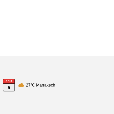
août
27°C Marrakech
5