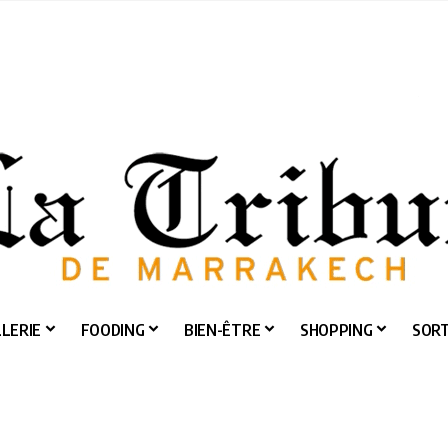
LERIE
FOODING
BIEN-ÊTRE
SHOPPING
SORT