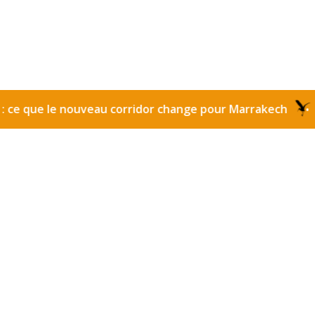
e le nouveau corridor change pour Marrakech
Gare ro
•
hion show