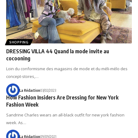
SHOPPING
DRESSING VILLA 44 Quand la mode invite au
cocooning
Loin du conformisme des magasins de mode et du méli-mélo des
concept-stores,…
La Rédaction
03/02/2023
How Fashion Insiders Are Dressing for New York
Fashion Week
Sandrine Charles wears an all-black outfit for new york fashion
week. As…
La Rédaction
09/09/2021