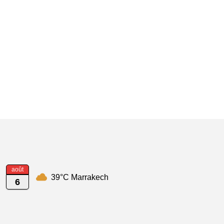
août
39°C Marrakech
6