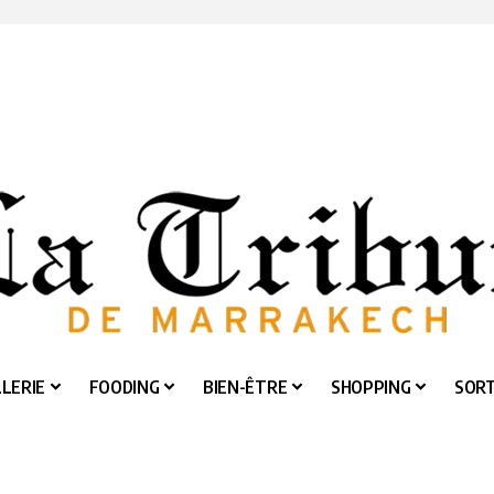
LERIE
FOODING
BIEN-ÊTRE
SHOPPING
SORT