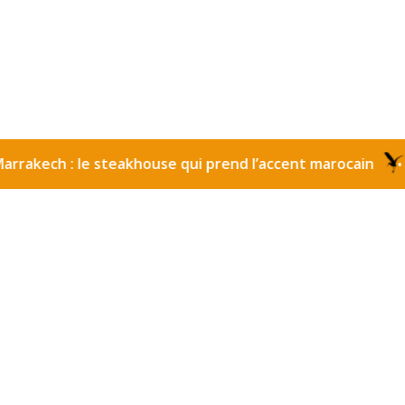
 : le steakhouse qui prend l’accent marocain
Eau des
•
yal Palm Marrakech