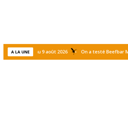
on du 6 au 9 août 2026
On a testé Beefbar Marrakech
A LA UNE
•
Étiquette :
Fairmont Ro