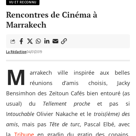
VU ET RECONNU
Rencontres de Cinéma à
Marrakech
La Rédaction
04/01/2019
M
arrakech ville inspirée aux belles
réunions d’amis choisis, Jacky
Bensimhon des Zeïtoun Cafés bien entouré (as
usual) du
Tellement proche
et pas si
I
ntouchable
Olivier Nakache et le
trois(ième) des
amis
, mais pas
Tête de turc
, Pascal Elbé, avec
la
Tribune
en gradin du gratin des copains.