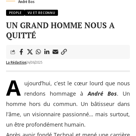
André Bos
PEOPLE
VU ET RECONNU
UN GRAND HOMME NOUS A
QUITTÉ
La Rédaction
24/06/2025
A
ujourd’hui, c’est le cœur lourd que nous
rendons hommage à
André Bos
. Un
homme hors du commun. Un bâtisseur dans
l’âme, un visionnaire passionné… mais surtout,
un être profondément humain.
Après avoir fondé Technal et mené une carrière