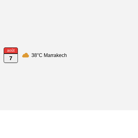
août
38°C Marrakech
7