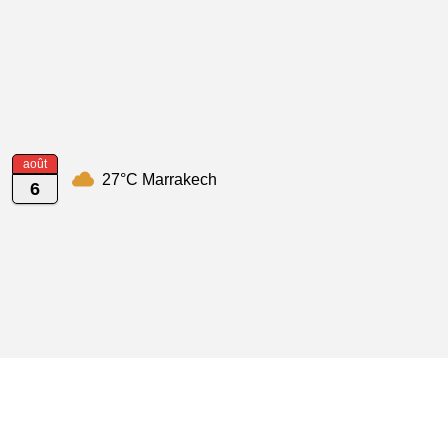
août
27°C Marrakech
6