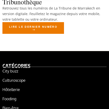
Tribunothèque
Retrouvez tous les numéros de La Tribune de Marrakech en
version digitale. Feuilletez le magazine depuis votre mobile,
votre tablette ou votre ordinateur.
LIRE LE DERNIER NUMÉRO
CATÉGORIES
City buzz
Culturoscope
Hôtellerie
Fooding
Bien-être