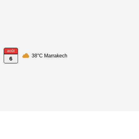
août
38°C Marrakech
6