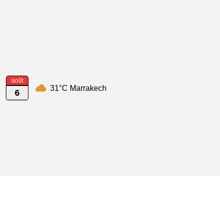
août
31°C Marrakech
6