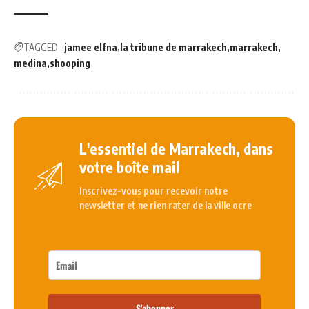
TAGGED :
jamee elfna
la tribune de marrakech
marrakech
medina
shooping
L'essentiel de Marrakech, dans
votre boîte mail
Inscrivez-vous pour recevoir notre
newsletter et ne rien rater de la ville ocre
S'abonner