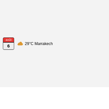
août
29°C Marrakech
6