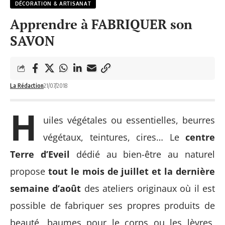
DÉCORATION & ARTISANAT
Apprendre à FABRIQUER son
SAVON
La Rédaction
21/07/2018
H
uiles végétales ou essentielles, beurres
végétaux, teintures, cires… Le
centre
Terre d’Eveil
dédié au bien-être au naturel
propose
tout le mois de juillet et la dernière
semaine d’août
des ateliers originaux où il est
possible de fabriquer ses propres produits de
beauté, baumes pour le corps ou les lèvres,