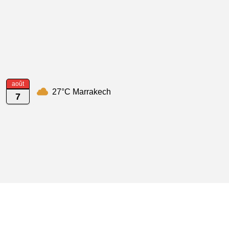
août
27°C Marrakech
7