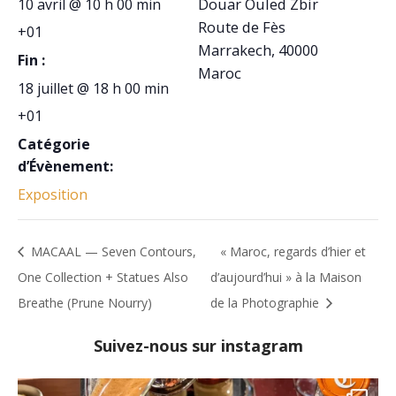
Douar Ouled Zbir
10 avril @ 10 h 00 min
Route de Fès
+01
Marrakech
,
40000
Fin :
Maroc
18 juillet @ 18 h 00 min
+01
Catégorie
d’Évènement:
Exposition
MACAAL — Seven Contours,
« Maroc, regards d’hier et
One Collection + Statues Also
d’aujourd’hui » à la Maison
Breathe (Prune Nourry)
de la Photographie
Suivez-nous sur instagram