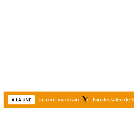
ui prend l’accent marocain
Eau dessalée de Safi : ce
A LA UNE
•