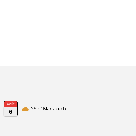
août
25°C Marrakech
6