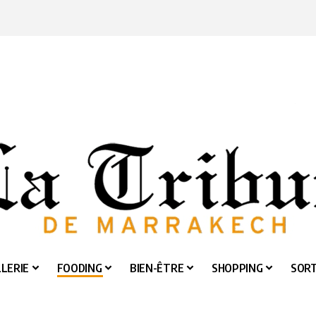
LERIE
FOODING
BIEN-ÊTRE
SHOPPING
SORT