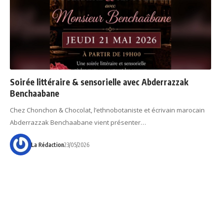
Soirée littéraire & sensorielle avec Abderrazzak
Benchaabane
Chez Chonchon & Chocolat, l’ethnobotaniste et écrivain marocain
Abderrazzak Benchaabane vient présenter…
La Rédaction
23/05/2026