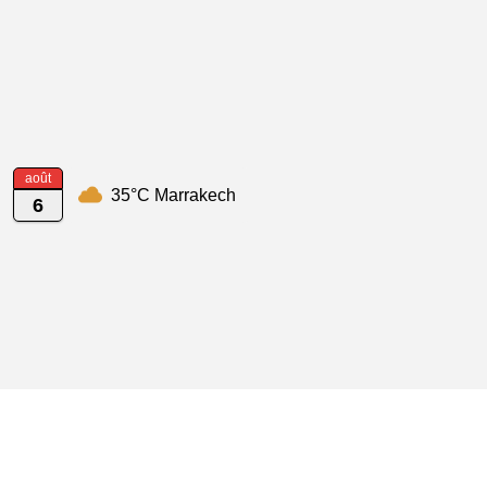
août
35°C Marrakech
6