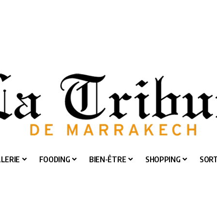
LERIE
FOODING
BIEN-ÊTRE
SHOPPING
SORT