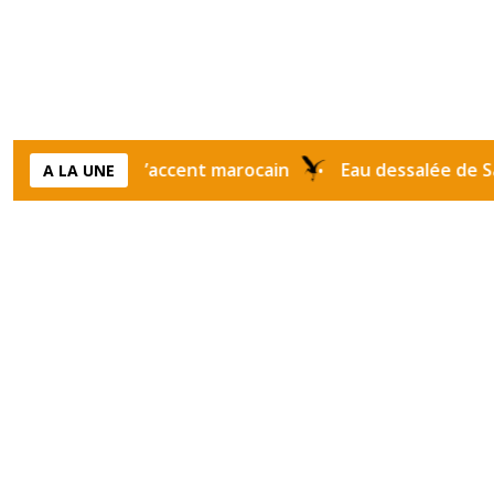
i prend l’accent marocain
Eau dessalée de Safi : ce
A LA UNE
•
Étiquette :
luxury