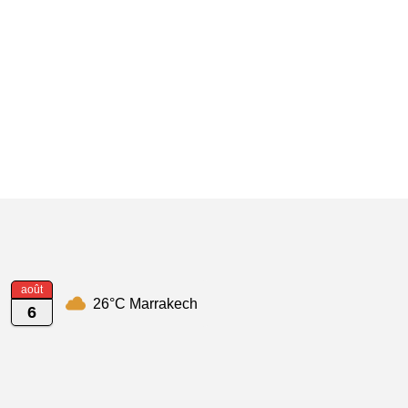
août
26°C Marrakech
6