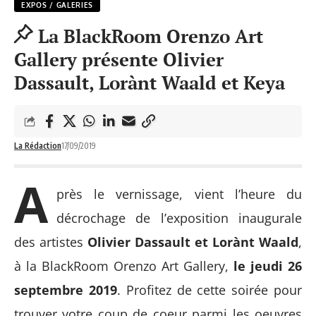
EXPOS / GALERIES
La BlackRoom Orenzo Art
Gallery présente Olivier
Dassault, Lorànt Waald et Keya
La Rédaction
17/09/2019
A
près le vernissage, vient l’heure du
décrochage de l’exposition inaugurale
des artistes
Olivier Dassault et Lorànt Waald
,
à la BlackRoom Orenzo Art Gallery,
le jeudi 26
septembre 2019
. Profitez de cette soirée pour
trouver votre coup de coeur parmi les oeuvres