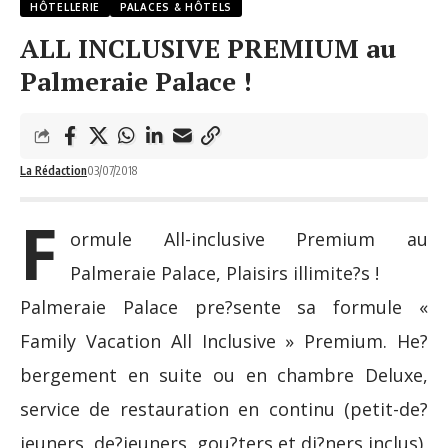
HÔTELLERIE
PALACES & HÔTELS
ALL INCLUSIVE PREMIUM au
Palmeraie Palace !
La Rédaction
03/07/2018
F
ormule All-inclusive Premium au
Palmeraie Palace, Plaisirs illimite?s !
Palmeraie Palace pre?sente sa formule «
Family Vacation All Inclusive » Premium. He?
bergement en suite ou en chambre Deluxe,
service de restauration en continu (petit-de?
jeuners, de?jeuners, gou?ters et di?ners inclus),