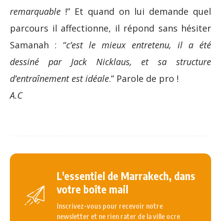
remarquable
!” Et quand on lui demande quel
parcours il affectionne, il répond sans hésiter
Samanah : “
c’est le mieux entretenu, il a été
dessiné par Jack Nicklaus, et sa structure
d’entraînement est idéale
.” Parole de pro !
A.C
L'essentiel de Marrakech, dans
votre boîte mail
Inscrivez-vous pour recevoir notre
newsletter et ne rien rater de la ville ocre