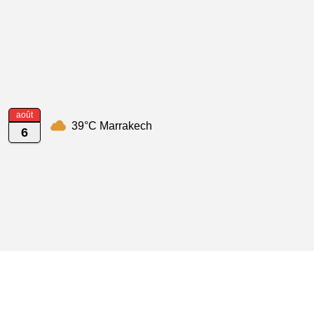
août
39°C Marrakech
6